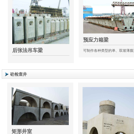
预应力箱梁
后张法吊车梁
可制作各种类型的单、双坡薄腹
砼检查井
矩形井室